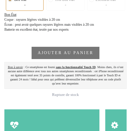
-
-
-
Bon État
Coque : rayures légères visibles à 20 cm
Écran : peut avoir quelques rayures légères mais visibles à 20 cm
Batterie en excellent état, testée par nos experts
AJOUTER AU PANIER
Bon à savoir
: Ce smartphone est fourni
sans la fonctionnalité Touch ID
. Moins chers, ils n’ont
aucune autre différence avec tous nos autres smartphones reconditionnés : cet iPhone reconditionné
est également testé avec 35 points de contrôle, garanti 100% fonctionnel à part le Touch ID et
garanti 24 mois ! Idéal pour ceux qui préfèrent déverrouiller leur téléphone avec un code plutôt
qu’avec leur empreinte.
Rupture de stock