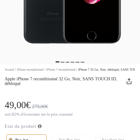
Accueil
/
iPhone reconditionné
/
iPhone 7 reconditionné
/
iPhone 7 32 Go, Noir, debloqué, SANS TOUCH
Apple iPhone 7 reconditionné 32 Go, Noir, SANS TOUCH ID,
débloqué
49,00€
279,00€
soit 82% d'économie sur le prix constaté
Etat du produit
Bon état
Très Bon état
Excellent état