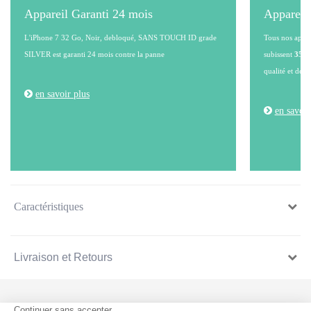
Appareil Garanti 24 mois
Appareil
L'iPhone 7 32 Go, Noir, debloqué, SANS TOUCH ID grade
Tous nos appare
SILVER est garanti 24 mois contre la panne
subissent
35 po
qualité et de l
en savoir plus
en savoir
Caractéristiques
Livraison et Retours