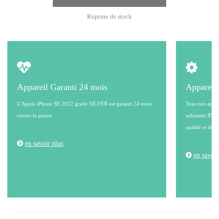
Rupture de stock
Appareil Garanti 24 mois
Appareil
L'Apple iPhone SE 2022 grade SILVER est garanti 24 mois
Tous nos appare
contre la panne
subissent
35 po
qualité et de l
en savoir plus
en savoir