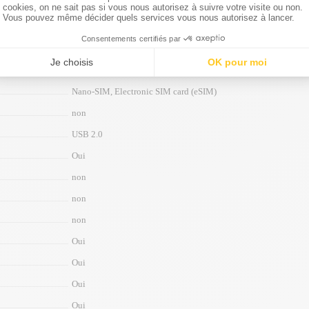
non
Oui
Oui
Oui
Nano-SIM, Electronic SIM card (eSIM)
non
USB 2.0
Oui
non
non
non
Oui
Oui
Oui
Oui