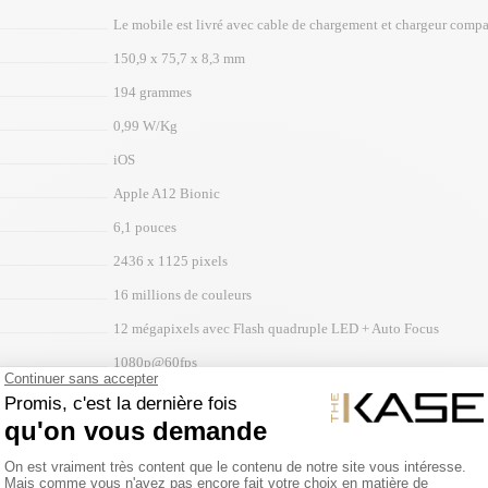
Le mobile est livré avec cable de chargement et chargeur compa
150,9 x 75,7 x 8,3 mm
194 grammes
0,99 W/Kg
iOS
Apple A12 Bionic
6,1 pouces
2436 x 1125 pixels
16 millions de couleurs
12 mégapixels avec Flash quadruple LED + Auto Focus
1080p@60fps
Jusqu''à 65 h
2942 mAh
Li-Ion