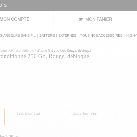
MON COMPTE
MON PANIER
|
|
|
CHARGEURS SANS FIL
BATTERIES EXTERNES
TOUS NOS ACCESSOIRES
HIGH-
Phone XR reconditionné
/
iPhone XR 256 Go, Rouge, debloqué
onditionné 256 Go, Rouge, débloqué
Très Bon état
Excellent état
-
-
bles à 20 cm