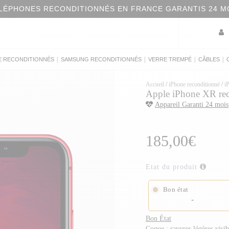
S RECONDITIONNÉS EN FRANCE GARANTIS 24 MOIS
|
|
|
|
E RECONDITIONNÉS
SAMSUNG RECONDITIONNÉS
VERRE TREMPÉ
CÂBLES
Accueil
/
iPhone reconditionné
/
i
Apple iPhone XR rec
Appareil Garanti 24 mois
185,00€
Etat du produit
Bon état
-
Bon État
Coque : rayures légères visi