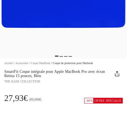
Accueil
/
Accessoires
/
Coque MacBook
/
Coque de protection pour Macbook
SmartFit Coque intégrale pour Apple MacBook Pro avec écran
Retina 15 pouces, Bleu
THE KASE COLLECTION
27,93€
39,90€
-30%
OFFRE SPÉCIALE