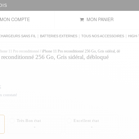
OIS
MON COMPTE
MON PANIER
|
|
|
CHARGEURS SANS FIL
BATTERIES EXTERNES
TOUS NOS ACCESSOIRES
HIGH-
Phone 11 Pro reconditionné
/
iPhone 11 Pro reconditionné 256 Go, Gris sidéral, débloqué
reconditionné 256 Go, Gris sidéral, débloqué
€
ix constaté
Très Bon état
Excellent état
-
-