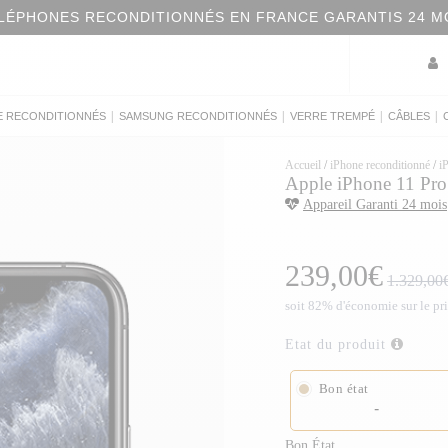
LÉPHONES RECONDITIONNÉS EN FRANCE GARANTIS 24 M
|
|
|
|
E RECONDITIONNÉS
SAMSUNG RECONDITIONNÉS
VERRE TREMPÉ
CÂBLES
Accueil
/
iPhone reconditionné
/
i
Apple iPhone 11 Pro 
Appareil Garanti 24 mois
239,00€
1.329,00
soit 82% d'économie sur le pr
Etat du produit
Bon état
-
Bon État