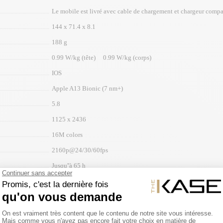
Le mobile est livré avec cable de chargement et chargeur compa
144 x 71.4 x 8.1
188 g
0.99 W/kg (tête) 0.99 W/kg (corps)
IOS
Apple A13 Bionic (7 nm+)
5.8
1125 x 2436
16M colors
2160p@24/30/60fps
Jusqu''à 65 h
3046 mAh
Li-Ion
non