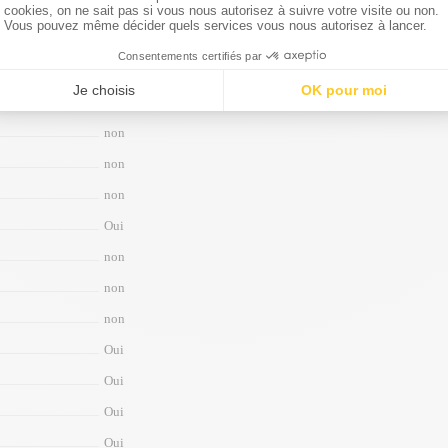
Oui
non
Oui
Nano-SIM and/or Electronic SIM card
non
non
non
Oui
non
non
non
Oui
Oui
Oui
Oui