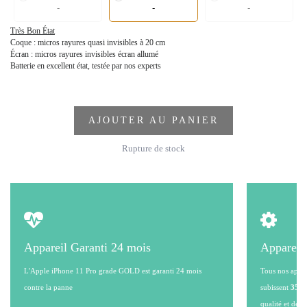
-
-
-
Très Bon État
Coque : micros rayures quasi invisibles à 20 cm
Écran : micros rayures invisibles écran allumé
Batterie en excellent état, testée par nos experts
AJOUTER AU PANIER
Rupture de stock
Appareil Garanti 24 mois
Appareil
L'Apple iPhone 11 Pro grade GOLD est garanti 24 mois
Tous nos appare
contre la panne
subissent
35 po
qualité et de l