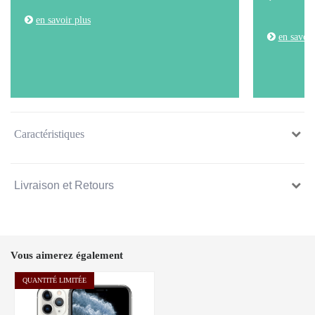
en savoir plus
en savoir
Caractéristiques
Livraison et Retours
Vous aimerez également
QUANTITÉ LIMITÉE