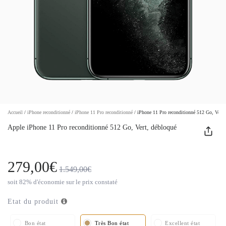
Accueil
/
iPhone reconditionné
/
iPhone 11 Pro reconditionné
/
iPhone 11 Pro reconditionné 512 Go, Vert,
Apple iPhone 11 Pro reconditionné 512 Go, Vert, débloqué
279,00€
1.549,00€
soit 82% d'économie sur le prix constaté
Etat du produit
Bon état
Très Bon état
Excellent état