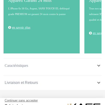
Appareil Garanti 24 mois
Appareil
L'iPhone 6s 16 Go, Argent, SANS TOUCH ID, debloqué
Tous nos appare
grade PREMIUM est garanti 24 mois contre la panne
subissent
35 po
qualité et de l
en savoir plus
en savoir
Caractéristiques
Livraison et Retours
SUIVEZ NOUS