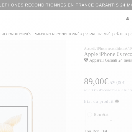
LÉPHONES RECONDITIONNÉS EN FRANCE GARANTIS 24 M
|
|
|
|
E RECONDITIONNÉS
SAMSUNG RECONDITIONNÉS
VERRE TREMPÉ
CÂBLES
Accueil
/
iPhone reconditionné
/
i
Apple iPhone 6s rec
Appareil Garanti 24 mois
89,00€
529,00€
soit 83% d'économie sur le pr
Etat du produit
Bon état
-
Très Bon État