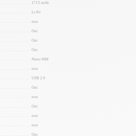
1715 mAh
Li-Po
non
Oui
Oui
Oui
Nano-SIM
non
USB 2.0
Oui
non
Oui
non
non
Oui