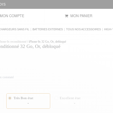
OIS
MON COMPTE
MON PANIER
|
|
|
CHARGEURS SANS FIL
BATTERIES EXTERNES
TOUS NOS ACCESSOIRES
HIGH-
Phone 6s reconditionné
/
iPhone 6s 32 Go, Or, debloqué
onditionné 32 Go, Or, débloqué
ix constaté
Très Bon état
Excellent état
-
-