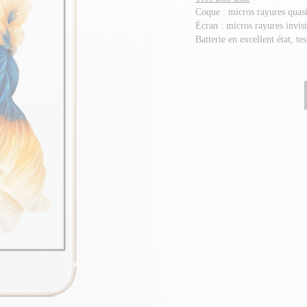
Coque : micros rayures quasi
Écran : micros rayures invis
Batterie en excellent état, te