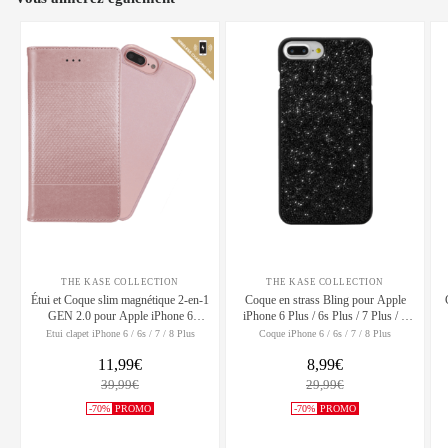
THE KASE COLLECTION
THE KASE COLLECTION
Étui et Coque slim magnétique 2-en-1
Coque en strass Bling pour Apple
GEN 2.0 pour Apple iPhone 6
iPhone 6 Plus / 6s Plus / 7 Plus / 8
Plus/6s Plus/7 Plus/8 Plus, Or Rose
Plus, Noir Minuit
Etui clapet iPhone 6 / 6s / 7 / 8 Plus
Coque iPhone 6 / 6s / 7 / 8 Plus
11,99€
8,99€
39,99€
29,99€
-70%
PROMO
-70%
PROMO