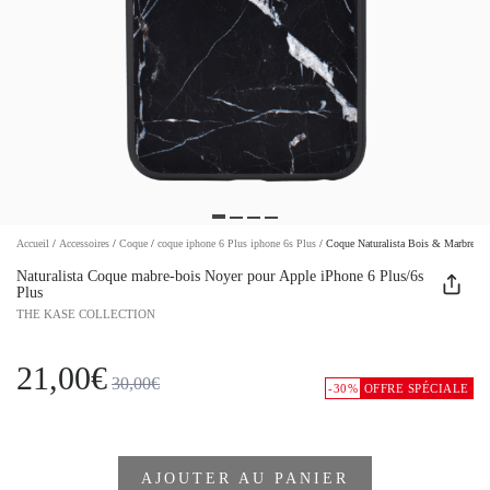
Accueil
/
Accessoires
/
Coque
/
coque iphone 6 Plus iphone 6s Plus
/
Coque Naturalista Bois & Marbre
Naturalista Coque mabre-bois Noyer pour Apple iPhone 6 Plus/6s
Plus
THE KASE COLLECTION
21,00€
30,00€
-30%
OFFRE SPÉCIALE
AJOUTER AU PANIER