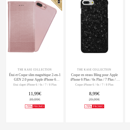
THE KASE COLLECTION
THE KASE COLLECTION
Étui et Coque slim magnétique 2-en-1
Coque en strass Bling pour Apple
GEN 2.0 pour Apple iPhone 6
iPhone 6 Plus / 6s Plus / 7 Plus / 8
Plus/6s Plus/7 Plus/8 Plus, Or Rose
Plus, Noir Minuit
Etui clapet iPhone 6 / 6s / 7 / 8 Plus
Coque iPhone 6 / 6s / 7 / 8 Plus
11,99€
8,99€
39,99€
29,99€
-70%
PROMO
-70%
PROMO