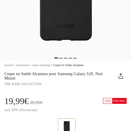
Accueil
/
Accessoires
/
coque Samsung
/
Coque en Suède Alcantara
Coque en Suède Alcantara pour Samsung Galaxy S20, Noir
Minuit
THE KASE COLLECTION
19,99€
-50%
PROMO
39,99€
soit 50% d'économie