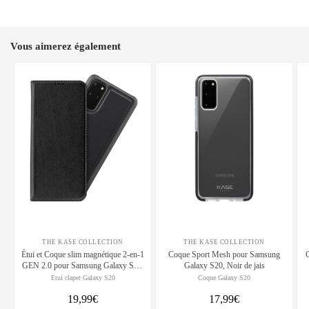
Vous aimerez également
THE KASE COLLECTION
THE KASE COLLECTION
Étui et Coque slim magnétique 2-en-1
Coque Sport Mesh pour Samsung
C
GEN 2.0 pour Samsung Galaxy S20,
Galaxy S20, Noir de jais
Noir
Etui clapet Galaxy S20
Coque Galaxy S20
19,99€
17,99€