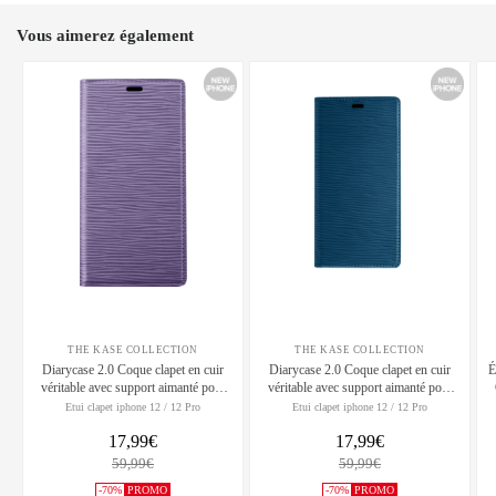
Vous aimerez également
THE KASE COLLECTION
THE KASE COLLECTION
Diarycase 2.0 Coque clapet en cuir
Diarycase 2.0 Coque clapet en cuir
É
véritable avec support aimanté pour
véritable avec support aimanté pour
Apple iPhone 12/12 Pro, Violet Lilas
Apple iPhone 12/12 Pro, Bleu Égée
Etui clapet iphone 12 / 12 Pro
Etui clapet iphone 12 / 12 Pro
17,99€
17,99€
59,99€
59,99€
-70%
PROMO
-70%
PROMO