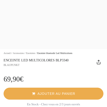
Accueil
/
Accessoires
/
Enceintes
/
Enceinte bluetooht Led Multicolores
ENCEINTE LED MULTICOLORES BLP3340
BLAUPUNKT
69,90€
AJOUTER AU PANIER
En Stock
- Chez vous en 2/3 jours ouvrés