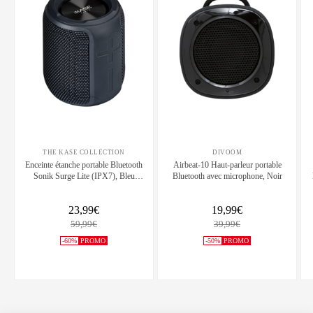
THE KASE COLLECTION
DIVOOM
Enceinte étanche portable Bluetooth
Airbeat-10 Haut-parleur portable
Sonik Surge Lite (IPX7), Bleu
Bluetooth avec microphone, Noir
crépuscule
23,99€
19,99€
59,99€
39,99€
-60%
PROMO
-50%
PROMO