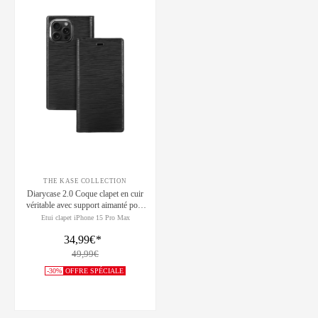
THE KASE COLLECTION
Diarycase 2.0 Coque clapet en cuir
véritable avec support aimanté pour
Apple iPhone 15 Pro Max, Noir
Etui clapet iPhone 15 Pro Max
Minuit
34,99€
*
49,99€
-30%
OFFRE SPÉCIALE