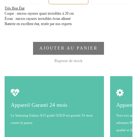
Très Bon État
Coque : micros rayures quasi invisibles à 20 cm
Écran : micros rayures invisibles écran allumé
Batterie en excellent état, testée par nos experts
AJOUTER AU PANIER
Rupture de stock
Appareil Garanti 24 mois
Appareil
Le Samsung Galaxy A13 grade GOLD est garanti 24 mois
Tous nos appare
contre la panne
subissent
35 po
qualité et de l