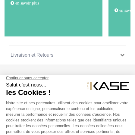
en savoir plus
en savoir
Livraison et Retours
SUIVEZ NOUS
NOS PRODUITS
THE KASE