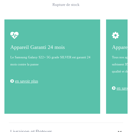
Rupture de stock
Appareil Garanti 24 mois
Appareil
Le Samsung Galaxy S22+ 5G grade SILVER est garanti 24
Tous nos appare
mois contre la panne
subissent
35 po
qualité et de l
en savoir plus
en savoir
Livraison et Retours