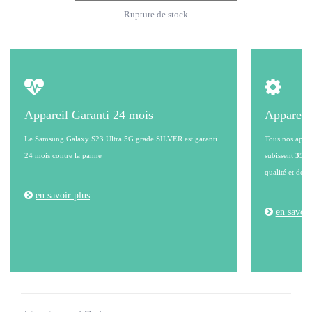
Rupture de stock
Appareil Garanti 24 mois
Appareil
Le Samsung Galaxy S23 Ultra 5G grade SILVER est garanti
Tous nos appare
24 mois contre la panne
subissent
35 po
qualité et de l
en savoir plus
en savoir