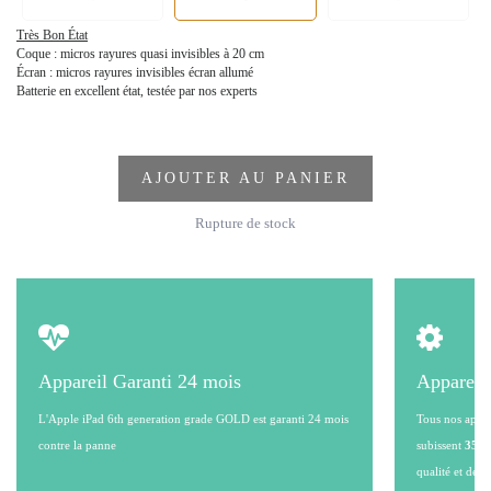
Très Bon État
Coque : micros rayures quasi invisibles à 20 cm
Écran : micros rayures invisibles écran allumé
Batterie en excellent état, testée par nos experts
AJOUTER AU PANIER
Rupture de stock
Appareil Garanti 24 mois
Appareil
L'Apple iPad 6th generation grade GOLD est garanti 24 mois
Tous nos appare
contre la panne
subissent
35 po
qualité et de l