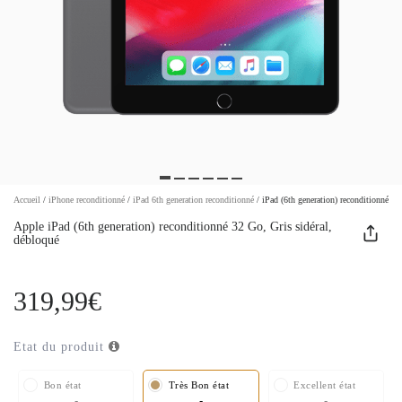
Accueil
/
iPhone reconditionné
/
iPad 6th generation reconditionné
/
iPad (6th generation) reconditionné 32
Apple iPad (6th generation) reconditionné 32 Go, Gris sidéral,
débloqué
319,99€
Etat du produit
Bon état
Très Bon état
Excellent état
-
-
-