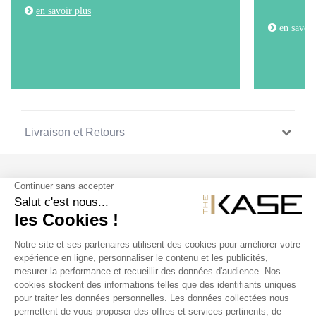
en savoir plus
en savoir
Livraison et Retours
SUIVEZ NOUS
NOS PRODUITS
THE KASE