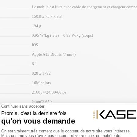
Le mobile est livré avec cable de chargement et chargeur compa
150.9 x 75.7 x 8.3
194 g
0.95 W/kg (tête) 0.99 W/kg (corps)
IOS
Apple A13 Bionic (7 nm+)
6.1
828 x 1792
16M colors
2160p@24/30/60fps
Jusqu''à 65 h
3110 mAh
Li-Ion
non