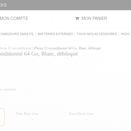
OIS
MON COMPTE
MON PANIER
|
|
|
CHARGEURS SANS FIL
BATTERIES EXTERNES
TOUS NOS ACCESSOIRES
HIGH-
Phone 11 reconditionné
/
iPhone 11 reconditionné 64 Go, Blanc, débloqué
onditionné 64 Go, Blanc, débloqué
ix constaté
Très Bon état
Excellent état
-
-