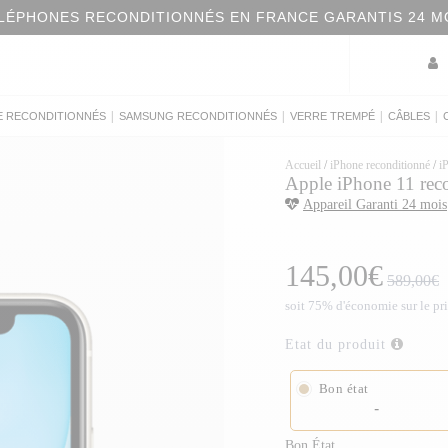
LÉPHONES RECONDITIONNÉS EN FRANCE GARANTIS 24 M
|
|
|
|
E RECONDITIONNÉS
SAMSUNG RECONDITIONNÉS
VERRE TREMPÉ
CÂBLES
Accueil
/
iPhone reconditionné
/
i
Apple iPhone 11 rec
Appareil Garanti 24 mois
145,00€
589,00€
soit 75% d'économie sur le pr
Etat du produit
Bon état
-
Bon État