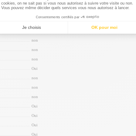
Oui
non
Oui
Single SIM (Nano-SIM and/or Electronic SIM card) or Dual SIM
non
non
non
Oui
non
non
non
Oui
Oui
Oui
Oui