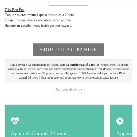
Très Bon État
Coque : micros rayures quasi invisibles à 20 cm
Écran : micros rayures invisibles écran allumé
Batterie en excellent état, testée par nos experts
AJOUTER AU PANIER
Bon à savoir
: Ce smartphone est fourni
sans la fonctionnalité Face ID
. Moins chers, ils n’ont
aucune autre différence avec tous nos autres smartphones reconditionnés : cet iPhone reconditionné
est également testé avec 35 points de contrôle, garanti 100% fonctionnel à part le Face ID et
garanti 24 mois ! Idéal pour ceux qui n’ont pas envie de la reconnaissance faciale.
Rupture de stock
Appareil Garanti 24 mois
Appareil