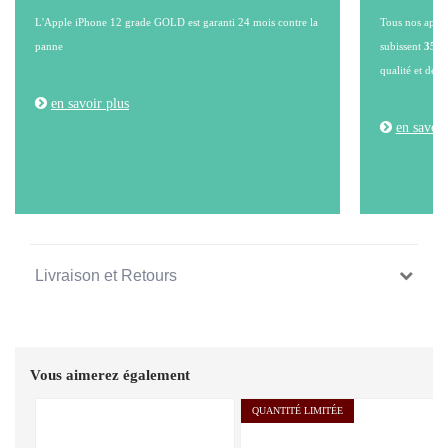
L'Apple iPhone 12 grade GOLD est garanti 24 mois contre la
Tous nos appare
panne
subissent
35 po
qualité et de l
en savoir plus
en savoir
Livraison et Retours
Vous aimerez également
QUANTITÉ LIMITÉE