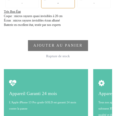
-
-
-
Très Bon État
Coque : micros rayures quasi invisibles à 20 cm
Écran : micros rayures invisibles écran allumé
Batterie en excellent état, testée par nos experts
AJOUTER AU PANIER
Rupture de stock
Appareil Garanti 24 mois
Appareil
L'Apple iPhone 13 Pro grade GOLD est garanti 24 mois
Tous nos appare
contre la panne
subissent
35 po
qualité et de l