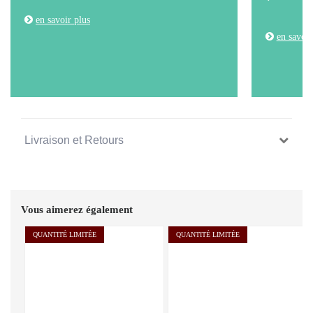
en savoir plus
en savoir
Livraison et Retours
Vous aimerez également
QUANTITÉ LIMITÉE
QUANTITÉ LIMITÉE