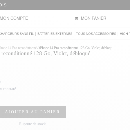
OIS
MON COMPTE
MON PANIER
|
|
|
CHARGEURS SANS FIL
BATTERIES EXTERNES
TOUS NOS ACCESSOIRES
HIGH-
Phone 14 Pro reconditionné
/
iPhone 14 Pro reconditionné 128 Go, Violet, débloqué
 reconditionné 128 Go, Violet, débloqué
€
ix constaté
AJOUTER AU PANIER
Rupture de stock