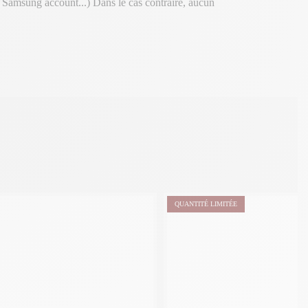
, Samsung account...) Dans le cas contraire, aucun
QUANTITÉ LIMITÉE