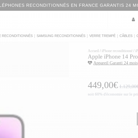
LÉPHONES RECONDITIONNÉS EN FRANCE GARANTIS 24 M
|
|
|
|
E RECONDITIONNÉS
SAMSUNG RECONDITIONNÉS
VERRE TREMPÉ
CÂBLES
Accueil
/
iPhone reconditionné
/
i
Apple iPhone 14 Pro
Appareil Garanti 24 mois
449,00€
1.129,00
soit 60% d'économie sur le pr