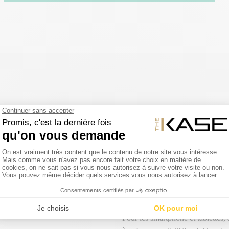
RETOUR SIMPLE ET FACILE
tre 2 et 3 jours du lundi au
Un article de votre commande ne
Vous disposez d'un délai de 14 jo
nous signaler votre intention de n
remboursons intégralement le prix
toute commande passée avant 14h
dans son emballage d'origine et s
retour.
Pour les smartphone et tablettes,