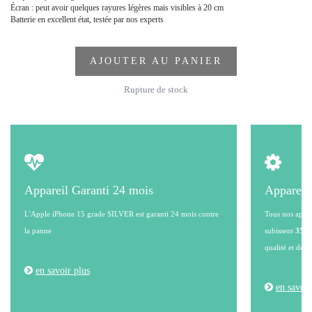
Écran : peut avoir quelques rayures légères mais visibles à 20 cm
Batterie en excellent état, testée par nos experts
AJOUTER AU PANIER
Rupture de stock
Appareil Garanti 24 mois
Appareil
L'Apple iPhone 15 grade SILVER est garanti 24 mois contre
Tous nos appare
la panne
subissent
35 po
qualité et de l
en savoir plus
en savoir