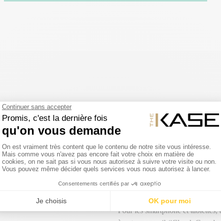
RETOUR SIMPLE ET FACILE
tre 2 et 3 jours du lundi au
Un article de votre commande ne
Vous disposez d'un délai de 14 jo
nous signaler votre intention de n
remboursons intégralement le prix
toute commande passée avant 14h
dans son emballage d'origine et s
retour.
Pour les smartphone et tablettes,