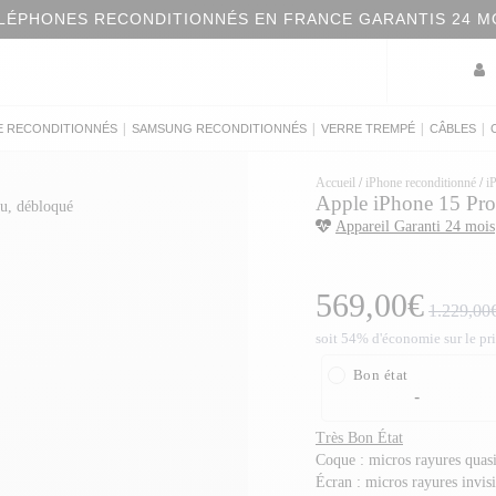
LÉPHONES RECONDITIONNÉS EN FRANCE GARANTIS 24 M
|
|
|
|
E RECONDITIONNÉS
SAMSUNG RECONDITIONNÉS
VERRE TREMPÉ
CÂBLES
Accueil
/
iPhone reconditionné
/
i
Apple iPhone 15 Pro 
Appareil Garanti 24 mois
569,00€
1.229,00
soit 54% d'économie sur le pr
Bon état
-
Très Bon État
Coque : micros rayures quasi
Écran : micros rayures invis