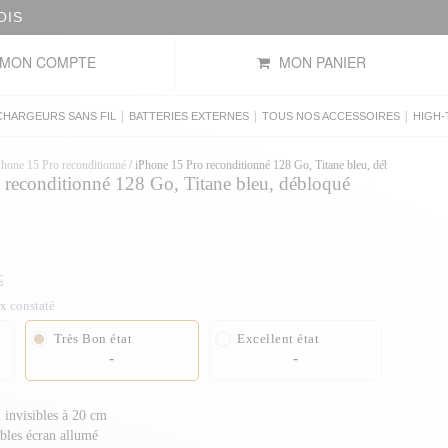
OIS
MON COMPTE
MON PANIER
|
|
|
CHARGEURS SANS FIL
BATTERIES EXTERNES
TOUS NOS ACCESSOIRES
HIGH-
Phone 15 Pro reconditionné
/
iPhone 15 Pro reconditionné 128 Go, Titane bleu, débloqué
reconditionné 128 Go, Titane bleu, débloqué
€
ix constaté
Très Bon état
Excellent état
-
-
 invisibles à 20 cm
ibles écran allumé