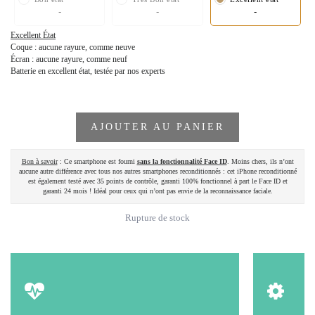
-
-
-
Excellent État
Coque : aucune rayure, comme neuve
Écran : aucune rayure, comme neuf
Batterie en excellent état, testée par nos experts
AJOUTER AU PANIER
Bon à savoir
: Ce smartphone est fourni
sans la fonctionnalité Face ID
. Moins chers, ils n’ont
aucune autre différence avec tous nos autres smartphones reconditionnés : cet iPhone reconditionné
est également testé avec 35 points de contrôle, garanti 100% fonctionnel à part le Face ID et
garanti 24 mois ! Idéal pour ceux qui n’ont pas envie de la reconnaissance faciale.
Rupture de stock