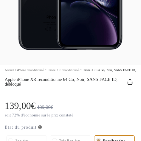
Accueil
/
iPhone reconditionné
/
iPhone XR reconditionné
/
iPhone XR 64 Go, Noir, SANS FACE ID, deb
Apple iPhone XR reconditionné 64 Go, Noir, SANS FACE ID,
débloqué
139,00€
489,00€
soit 72% d'économie sur le prix constaté
Etat du produit
Bon état
Très Bon état
Excellent état