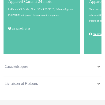
Appareil Garanti 24 mois
Appareil
L'iPhone XR 64 Go, Noir, SANS FACE ID, debloqué grade
Tous nos appare
PREMIUM est garanti 24 mois contre la panne
subissent
35 po
qualité et de l
en savoir plus
en savoir
Caractéristiques
Livraison et Retours