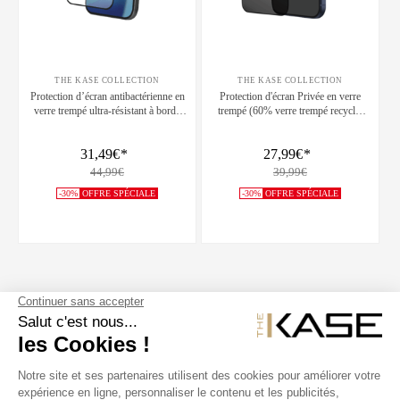
THE KASE COLLECTION
THE KASE COLLECTION
Protection d’écran antibactérienne en
Protection d'écran Privée en verre
verre trempé ultra-résistant à bords
trempé (60% verre trempé recyclé)
incurvés (60% verre trempé recyclé)
pour Apple iPhone 17 Pro Max Noir
pour Apple iPhone 17 Pro Max, Noir
31,49€
*
27,99€
*
44,99€
39,99€
-30%
OFFRE SPÉCIALE
-30%
OFFRE SPÉCIALE
SUIVEZ NOUS