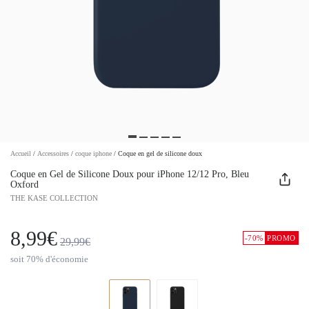
Accueil
/
Accessoires
/
coque iphone
/
Coque en gel de silicone doux
Coque en Gel de Silicone Doux pour iPhone 12/12 Pro, Bleu
Oxford
THE KASE COLLECTION
8,99€
-70%
PROMO
29,99€
soit 70% d'économie