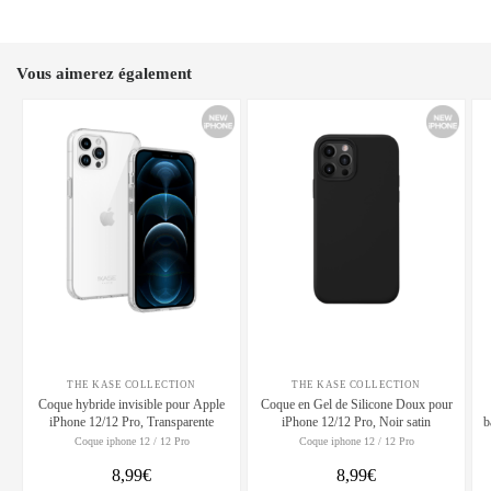
Vous aimerez également
THE KASE COLLECTION
THE KASE COLLECTION
Coque hybride invisible pour Apple
Coque en Gel de Silicone Doux pour
iPhone 12/12 Pro, Transparente
iPhone 12/12 Pro, Noir satin
b
Coque iphone 12 / 12 Pro
Coque iphone 12 / 12 Pro
8,99€
8,99€