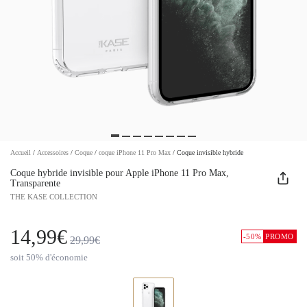
Accueil
/
Accessoires
/
Coque
/
coque iPhone 11 Pro Max
/
Coque invisible hybride
Coque hybride invisible pour Apple iPhone 11 Pro Max,
Transparente
THE KASE COLLECTION
14,99€
-50%
PROMO
29,99€
soit 50% d'économie