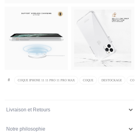
#
COQUE IPHONE 11 11 PRO 11 PRO MAX
COQUE
DESTOCKAGE
COQU
Livraison et Retours
Notre philosophie