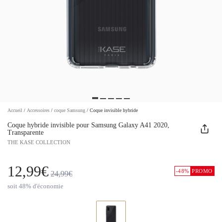
Accueil
/
Accessoires
/
coque Samsung
/
Coque invisible hybride
Coque hybride invisible pour Samsung Galaxy A41 2020,
Transparente
THE KASE COLLECTION
12,99€
-48%
PROMO
24,99€
soit 48% d'économie