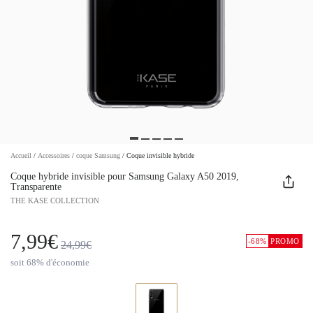
Accueil
/
Accessoires
/
coque Samsung
/
Coque invisible hybride
Coque hybride invisible pour Samsung Galaxy A50 2019,
Transparente
THE KASE COLLECTION
7,99€
-68%
PROMO
24,99€
soit 68% d'économie