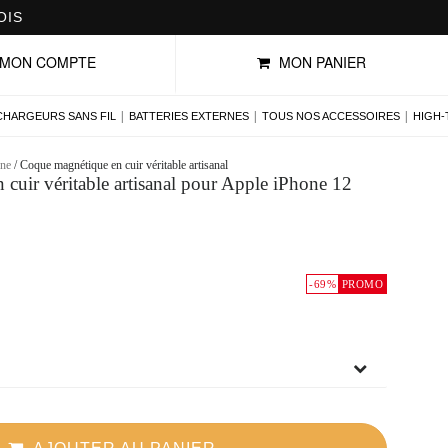
BONS PLANS : PROFITEZ DE NOS OFFRES DU MOMENT
MON COMPTE
MON PANIER
|
|
|
CHARGEURS SANS FIL
BATTERIES EXTERNES
TOUS NOS ACCESSOIRES
HIGH-
one
/
Coque magnétique en cuir véritable artisanal
cuir véritable artisanal pour Apple iPhone 12
-69%
PROMO