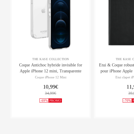
THE KASE COLLECTION
THE KASE 
Coque Antichoc hybride invisible for
Etui & Coque robust
Apple iPhone 12 mini, Transparente
Coque iPhone 12 Mini
Etui clapet i
10,99€
11,
34,99€
39,
-69%
PROMO
-70%