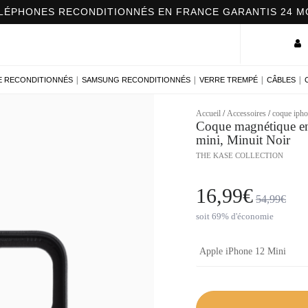
|
|
|
|
E RECONDITIONNÉS
SAMSUNG RECONDITIONNÉS
VERRE TREMPÉ
CÂBLES
Accueil
/
Accessoires
/
coque iph
Coque magnétique en 
mini, Minuit Noir
THE KASE COLLECTION
16,99€
54,99€
soit 69% d'économie