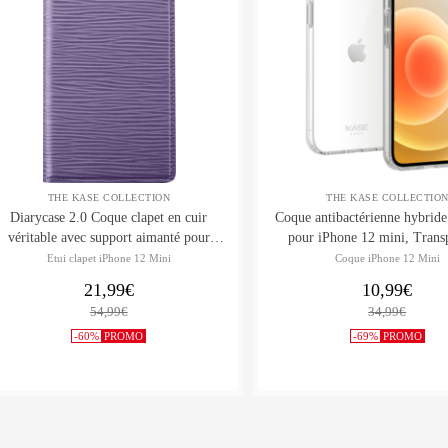
THE KASE COLLECTION
THE KASE COLLECTIO
Diarycase 2.0 Coque clapet en cuir
Coque antibactérienne hybride 
véritable avec support aimanté pour
pour iPhone 12 mini, Trans
Apple iPhone 12 mini, Violet Lilas
Etui clapet iPhone 12 Mini
Coque iPhone 12 Mini
21,99€
10,99€
54,99€
34,99€
-60%
PROMO
-69%
PROMO