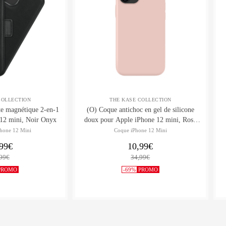
COLLECTION
THE KASE COLLECTION
e magnétique 2-en-1
(O) Coque antichoc en gel de silicone
pour iPhone Apple 12 mini, Noir Onyx
doux pour Apple iPhone 12 mini, Rose
Sable
Phone 12 Mini
Coque iPhone 12 Mini
99€
10,99€
99€
34,99€
PROMO
-69%
PROMO