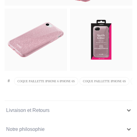
#
COQUE PAILLETTE IPHONE 6 IPHONE 6S
COQUE PAILLETTE IPHONE 6S
C
Livraison et Retours
Notre philosophie