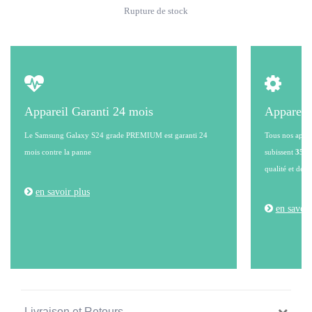
Rupture de stock
Appareil Garanti 24 mois
Appareil
Le Samsung Galaxy S24 grade PREMIUM est garanti 24
Tous nos appare
mois contre la panne
subissent
35 po
qualité et de l
en savoir plus
en savoir
Livraison et Retours