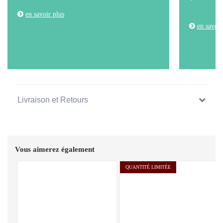
en savoir plus
en savoir
Livraison et Retours
Vous aimerez également
QUANTITÉ LIMITÉE