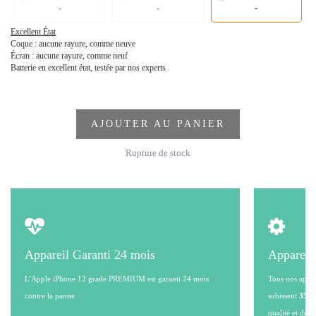
-
-
-
Excellent État
Coque : aucune rayure, comme neuve
Écran : aucune rayure, comme neuf
Batterie en excellent état, testée par nos experts
AJOUTER AU PANIER
Rupture de stock
Appareil Garanti 24 mois
Appareil
L'Apple iPhone 12 grade PREMIUM est garanti 24 mois
Tous nos appare
contre la panne
subissent
35 po
qualité et de l