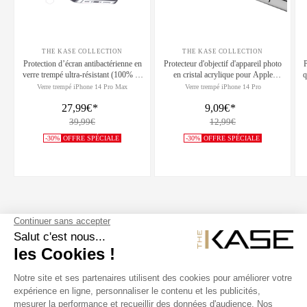
THE KASE COLLECTION
THE KASE COLLECTION
Protection d’écran antibactérienne en
Protecteur d'objectif d'appareil photo
P
verre trempé ultra-résistant (100% de
en cristal acrylique pour Apple
q
surface couverte) pour Apple iPhone
iPhone14 Pro/14 Pro Max,
Verre trempé iPhone 14 Pro Max
Verre trempé iPhone 14 Pro
14 Pro Max, Noir
transparent
27,99€
*
9,09€
*
39,99€
12,99€
-30%
OFFRE SPÉCIALE
-30%
OFFRE SPÉCIALE
SUIVEZ NOUS