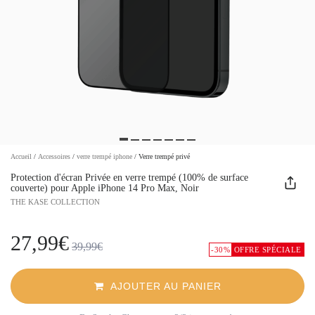
Accueil
/
Accessoires
/
verre trempé iphone
/
Verre trempé privé
Protection d'écran Privée en verre trempé (100% de surface
couverte) pour Apple iPhone 14 Pro Max, Noir
THE KASE COLLECTION
27,99€
39,99€
-30%
OFFRE SPÉCIALE
AJOUTER AU PANIER