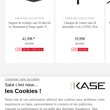
THE KASE COLLECTION
THE KASE COLLECTION
Support de recharge sans fil ultra fin
Chargeur de voiture sans fil
en Aluminium (Charge rapide 15W)
détachable 2-en-1 (15W), Noir
GEN 2.0, Noir de Jais
Carbone
41,99€
*
19,99€
59,99€
49,99€
-30%
OFFRE SPÉCIALE
-60%
PROMO
SUIVEZ NOUS