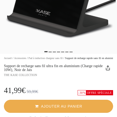
Accueil
/
Accessoires
/
Pad à induction chargeur sans fil
/
Support de recharge rapide sans fil en aluminium
Support de recharge sans fil ultra fin en aluminium (Charge rapide
10W), Noir de Jais
THE KASE COLLECTION
41,99€
59,99€
-30%
OFFRE SPÉCIALE
AJOUTER AU PANIER