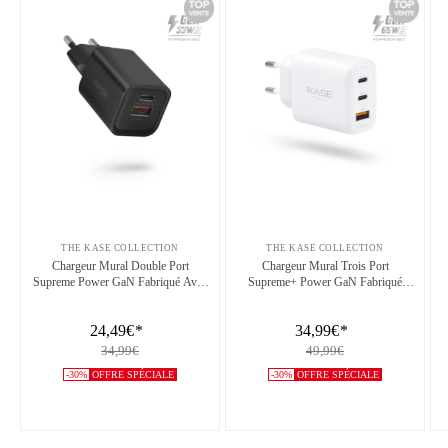
THE KASE COLLECTION
THE KASE COLLECTION
Chargeur Mural Double Port
Chargeur Mural Trois Port
Supreme Power GaN Fabriqué Avec
Supreme+ Power GaN Fabriqué
du 100% Plastique Recyclé - 33 W
Avec du 100% Plastique Recyclé -
(PPS), Noir
65W (PPS), Blanc
24,49€
*
34,99€
*
34,99€
49,99€
-30%
OFFRE SPÉCIALE
-30%
OFFRE SPÉCIALE