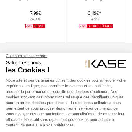
(Rotation de 360°)
(2 formes)
7,99€
3,49€
*
24,99€
4,99€
-68%
PROMO
-30%
OFFRE SPÉCIALE
SUIVEZ NOUS
NOS PRODUITS
THE KASE