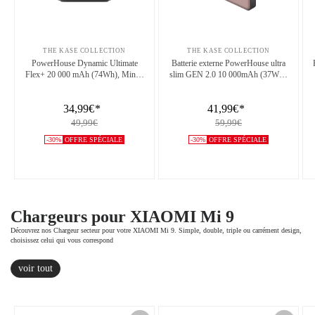
THE KASE COLLECTION
THE KASE COLLECTION
PowerHouse Dynamic Ultimate
Batterie externe PowerHouse ultra
Flex+ 20 000 mAh (74Wh), Minuit
slim GEN 2.0 10 000mAh (37Wh),
Noir
Or rose
34,99€
*
41,99€
*
49,99€
59,99€
-30%
OFFRE SPÉCIALE
-30%
OFFRE SPÉCIALE
Chargeurs pour XIAOMI Mi 9
Découvrez nos Chargeur secteur pour votre XIAOMI Mi 9. Simple, double, triple ou carrément design,
choisissez celui qui vous correspond
voir tout