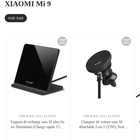
XIAOMI Mi 9
voir tout
THE KASE COLLECTION
THE KASE COLLECTION
Support de recharge sans fil ultra fin
Chargeur de voiture sans fil
en Aluminium (Charge rapide 15W)
détachable 2-en-1 (15W), Noir
GEN 2.0, Noir de Jais
Carbone