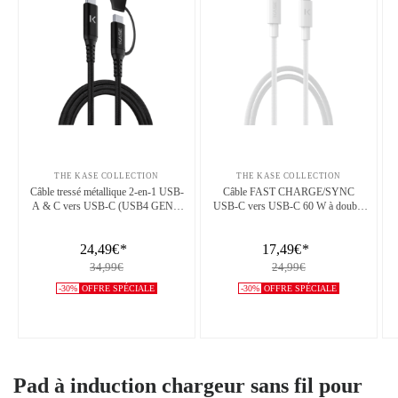
THE KASE COLLECTION
THE KASE COLLECTION
Câble tressé métallique 2-en-1 USB-
Câble FAST CHARGE/SYNC
A & C vers USB-C (USB4 GEN2)
USB-C vers USB-C 60 W à double
fabriqué avec des plastiques 100%
tresse (1.2M), Blanc
recyclés (1,2M)
24,49€
*
17,49€
*
34,99€
24,99€
-30%
OFFRE SPÉCIALE
-30%
OFFRE SPÉCIALE
Pad à induction chargeur sans fil pour