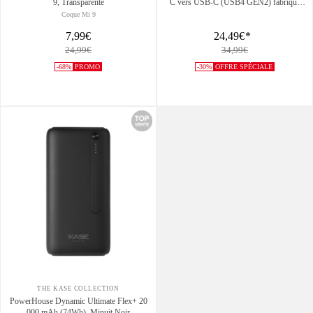
9, Transparente
C vers USB-C (USB4 GEN2) fabriqué
avec des plastiques 100% recyclés (1,2M)
Coque Mi 9
7,99€
24,49€
*
24,99€
34,99€
-68%
PROMO
-30%
OFFRE SPÉCIALE
THE KASE COLLECTION
PowerHouse Dynamic Ultimate Flex+ 20
000 mAh (74Wh), Minuit Noir