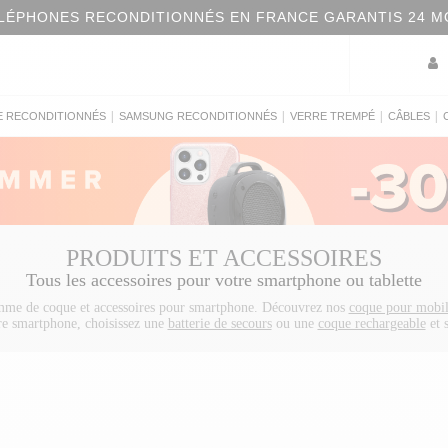
LÉPHONES RECONDITIONNÉS EN FRANCE GARANTIS 24 M
|
|
|
|
E RECONDITIONNÉS
SAMSUNG RECONDITIONNÉS
VERRE TREMPÉ
CÂBLES
PRODUITS ET ACCESSOIRES
Tous les accessoires pour votre smartphone ou tablette
mme de coque et accessoires pour smartphone. Découvrez nos
coque pour mobi
tre smartphone, choisissez une
batterie de secours
ou une
coque rechargeable
et s
 à induction
. Vous trouverez également tous les accessoires voitures indispensa
smartphone
et le
support voiture
r iPhone 13 sont déjà disponibles ! Pour ceux qui vont opter pour l'iPhone 12 
our ceux qui hésitent encore retrouvez le meilleur de l'accessoire pour iPhone 1
e iPhone 13 Pro Max
. Pensez à protéger votre ecran avec un
verre trempé iPh
encore un
verre trempé iPhone 13 Pro Max
.