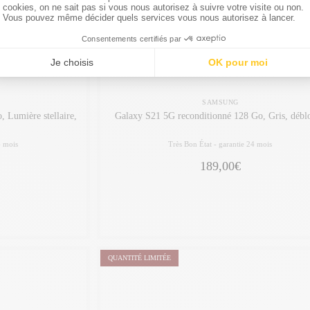
SAMSUNG
, Lumière stellaire,
Galaxy S21 5G reconditionné 128 Go, Gris, débl
4 mois
Très Bon État -
garantie 24 mois
189,00€
QUANTITÉ LIMITÉE