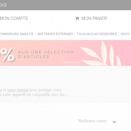
OIS
MON COMPTE
MON PANIER
|
|
|
CHARGEURS SANS FIL
BATTERIES EXTERNES
TOUS NOS ACCESSOIRES
HIGH-
le
et
verre trempé
pour protéger votre
i votre appareil est compatible avec les
bles tels que le
chargeur voiture pour
Mini, choisissez la
coque iPhone 13 Mini
3 et choisissez une
coque iPhone 13
, une
one 13
, un
verre trempé iPhone 13 Pro
ou