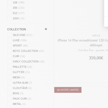
128
(288)
256
(232)
512
(127)
1024
(13)
COLLECTION
SILICONE
(211)
APPLE
iPhone 14 Plus reconditionné 128 Go
LUXE
(106)
débloqué
SPORT
(49)
Très Bon État -
garantie 2
BOYZ COLLECTION
(35)
CUIR
(34)
359,00€
GIRLY COLLECTION
(26)
PAILLETTE
(26)
GLITTER
(15)
MESH
(9)
ULTRA SLIM
(7)
CLOUTÃ©E
(6)
QUANTITÉ LIMITÉE
BOIS
(5)
FAUX CUIR
(2)
METAL
(1)