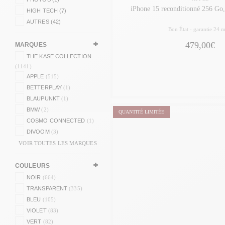
iPhone 15 reconditionné 25
HIGH TECH (7)
AUTRES (42)
Bon État -
garantie 24 m
479,00€
MARQUES
THE KASE COLLECTION
(1141)
APPLE
(515)
BETTERPLAY
(1)
BLAUPUNKT
(1)
BMW
(2)
QUANTITÉ LIMITÉE
COSMO CONNECTED
(1)
DIVOOM
(3)
VOIR TOUTES LES MARQUES
COULEURS
NOIR
(664)
TRANSPARENT
(335)
BLEU
(105)
VIOLET
(83)
VERT
(82)