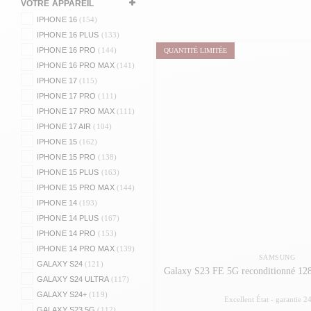
VOTRE APPAREIL
IPHONE 16
(154)
IPHONE 16 PLUS
(133)
IPHONE 16 PRO
(144)
QUANTITÉ LIMITÉE
IPHONE 16 PRO MAX
(141)
IPHONE 17
(115)
IPHONE 17 PRO
(111)
IPHONE 17 PRO MAX
(111)
IPHONE 17 AIR
(104)
IPHONE 15
(162)
IPHONE 15 PRO
(138)
IPHONE 15 PLUS
(163)
IPHONE 15 PRO MAX
(144)
IPHONE 14
(193)
IPHONE 14 PLUS
(167)
IPHONE 14 PRO
(153)
IPHONE 14 PRO MAX
(139)
SAMSUNG
GALAXY S24
(121)
Galaxy S23 FE 5G reconditionné 128
GALAXY S24 ULTRA
(117)
GALAXY S24+
(119)
Excellent État -
garantie 2
GALAXY S23 5G
(112)