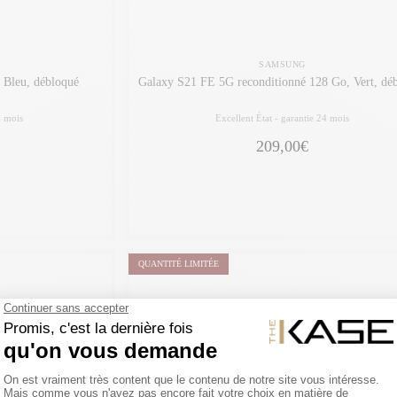
SAMSUNG
8 Go, Bleu, débloqué
Galaxy S21 FE 5G reconditionné 128 Go, Vert, dé
4 mois
Excellent État -
garantie 24 mois
209,00€
QUANTITÉ LIMITÉE