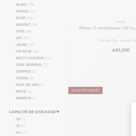
BLANC
(78)
ROUGE
(72)
ROSE
(69)
APPLE
ARGENT
(58)
iPhone 15 reconditionné 12
GRIS
(49)
OR
(38)
Très Bon État -
garantie 2
JAUNE
(22)
449,00€
OR ROSE
(16)
MULTI-COULEUR
(13)
GRIS SIDÃ©RAL
(7)
ORANGE
(5)
CORAIL
(2)
NOIR DE JAIS
(2)
QUANTITÉ LIMITÉE
BEIGE
(1)
MARRON
(1)
CAPACITÉ DE STOCKAGE
16
(2)
32
(2)
64
(32)