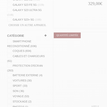
329,00€
GALAXY S23 FE 5G
(119)
GALAXY S23 ULTRA 5G
(118)
GALAXY S23+ 5G
(108)
CHOISIR UN AUTRE APPAREIL
QUANTITÉ LIMITÉE
CATÉGORIE
SMARTPHONE
RECONDITIONNÉ (696)
COQUES (834)
CABLES ET CHARGEURS
(61)
PROTECTION D'ECRAN
(263)
BATTERIE EXTERNE (4)
VOITURES (30)
SPORT (33)
SON (36)
VOYAGE (53)
STOCKAGE (2)
APPLE
PHOTOS (1)