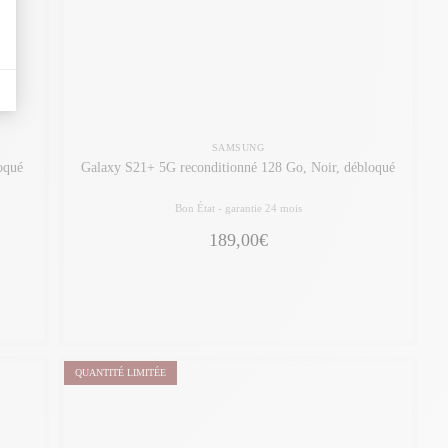
SAMSUNG
oqué
Galaxy S21+ 5G reconditionné 128 Go, Noir, débloqué
Bon État -
garantie 24 mois
189,00€
QUANTITÉ LIMITÉE