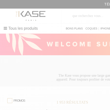
TÉ
Tous les produits
|
BONS PLANS
COQUES
IPHON
The Kase vous propose une large ga
appareil. Pour toujours profiter de vo
chargeurs sans fil, découvrez nos
pad
Nouveau ! Les plus beaux accessoires pou
et le
verre trempé iPhone 13 Mini
.Et p
coque iPhone 13 Pro
ou encore une
coqu
PROMOS
1 953
RÉSULTATS