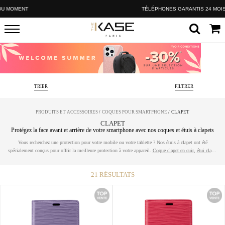
TÉLÉPHONES GARANTIS 24 MOIS
TRIER
FILTRER
PRODUITS ET ACCESSOIRES
/
COQUES POUR SMARTPHONE
/
CLAPET
CLAPET
Protégez la face avant et arrière de votre smartphone avec nos coques et étuis à clapets
Vous recherchez une protection pour votre mobile ou votre tablette ? Nos étuis à clapet ont été
spécialement conçus pour offrir la meilleure protection à votre appareil.
Coque clapet en cuir
,
étui clapet
en bois
, avec rangement pour cartes de crédit, trouvez la coque clapet qui vous correspond
21
RÉSULTATS