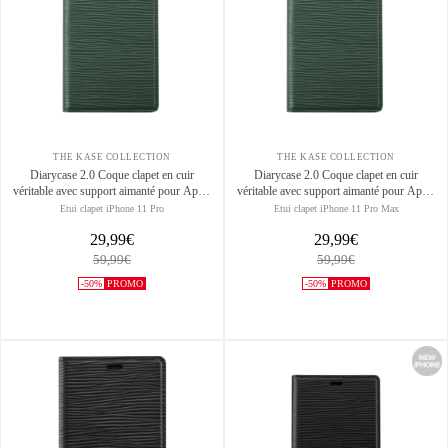
THE KASE COLLECTION
THE KASE COLLECTION
Diarycase 2.0 Coque clapet en cuir
Diarycase 2.0 Coque clapet en cuir
véritable avec support aimanté pour Apple
véritable avec support aimanté pour Apple
iPhone 11 Pro, Vert minuit
iPhone 11 Pro Max, Vert minuit
Etui clapet iPhone 11 Pro
Etui clapet iPhone 11 Pro Max
29,99€
29,99€
59,99€
59,99€
-50%
PROMO
-50%
PROMO