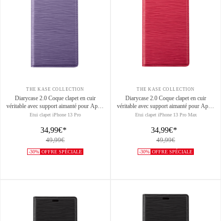
THE KASE COLLECTION
THE KASE COLLECTION
Diarycase 2.0 Coque clapet en cuir
Diarycase 2.0 Coque clapet en cuir
véritable avec support aimanté pour Apple
véritable avec support aimanté pour Apple
iPhone 13 Pro, Violet Lilas
iPhone 13 Pro Max, Rouge Bordeaux
Etui clapet iPhone 13 Pro
Etui clapet iPhone 13 Pro Max
34,99€
*
34,99€
*
49,99€
49,99€
-30%
OFFRE SPÉCIALE
-30%
OFFRE SPÉCIALE