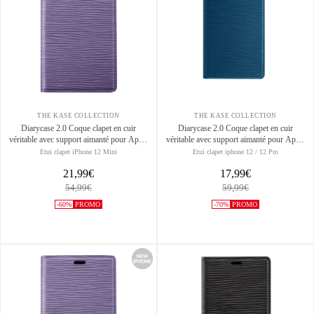
THE KASE COLLECTION
THE KASE COLLECTION
Diarycase 2.0 Coque clapet en cuir
Diarycase 2.0 Coque clapet en cuir
véritable avec support aimanté pour Apple
véritable avec support aimanté pour Apple
iPhone 12 mini, Violet Lilas
iPhone 12/12 Pro, Bleu Égée
Etui clapet iPhone 12 Mini
Etui clapet iphone 12 / 12 Pro
21,99€
17,99€
54,99€
59,99€
-60%
PROMO
-70%
PROMO